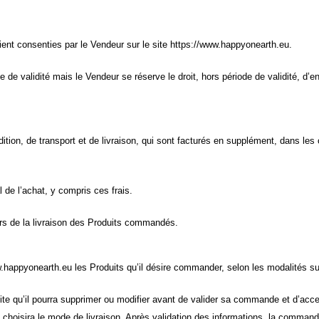
aient consenties par le Vendeur sur le site https://www.happyonearth.eu
.
 de validité mais le Vendeur se réserve le droit, hors période de validité, d’e
ition, de transport et de livraison, qui sont facturés en supplément, dans les 
de l’achat, y compris ces frais.
lors de la livraison des Produits commandés.
www.happyonearth.eu les Produits qu’il désire commander, selon les modalités su
uite qu’il pourra supprimer ou modifier avant de valider sa commande et d’acce
choisira le mode de livraison. Après validation des informations, la comman