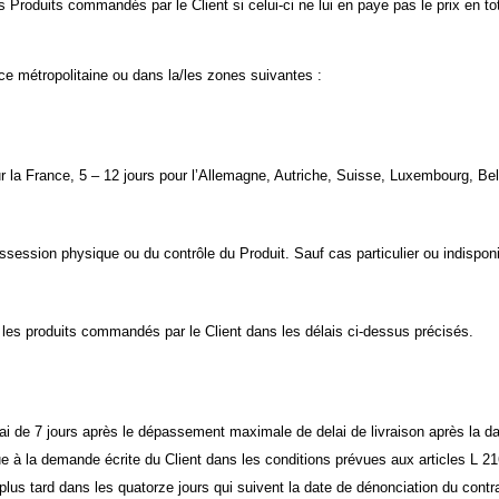
Produits commandés par le Client si celui-ci ne lui en paye pas le prix en to
ce métropolitaine ou dans la/les zones suivantes :
ur la France, 5 – 12 jours pour l’Allemagne, Autriche, Suisse, Luxembourg, Belg
 possession physique ou du contrôle du Produit. Sauf cas particulier ou indispo
r les produits commandés par le Client dans les délais ci-dessus précisés.
i de 7 jours après le dépassement maximale de delai de livraison après la date
solue à la demande écrite du Client dans les conditions prévues aux articles L
plus tard dans les quatorze jours qui suivent la date de dénonciation du contra