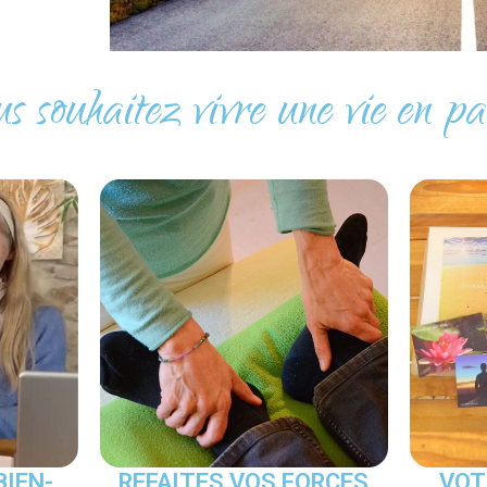
s souhaitez vivre une vie en pa
BIEN-
REFAITES VOS FORCES
VOT